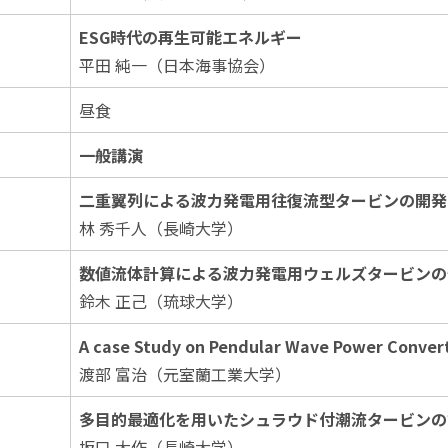
ESG時代の再生可能エネルギー
平田 純一（日本海事協会）
昼食
一般講演
二重翼列による波力発電用往復流型タービンの開発 
林 秀千人（長崎大学）
数値流体計算による波力発電用ウェルズタービンの
鈴木 正己（琉球大学）
A case Study on Pendular Wave Power Convert
渡部 富治（元室蘭工業大学）
多目的最適化を用いたシュラウド付潮流タービンの
坂口 大作（長崎大学）