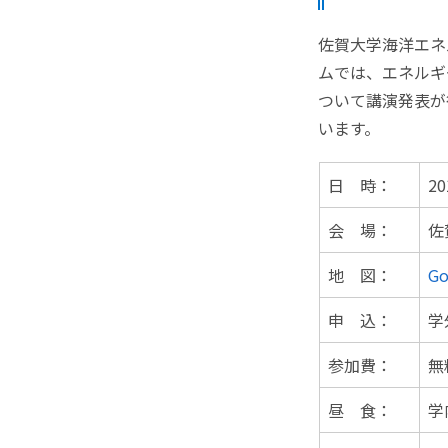
佐賀大学海洋エネ
ムでは、エネルギ
ついて講演発表が
います。
日 時：
2
会 場：
佐
地 図：
G
申 込：
学
参加費：
無
昼 食：
学