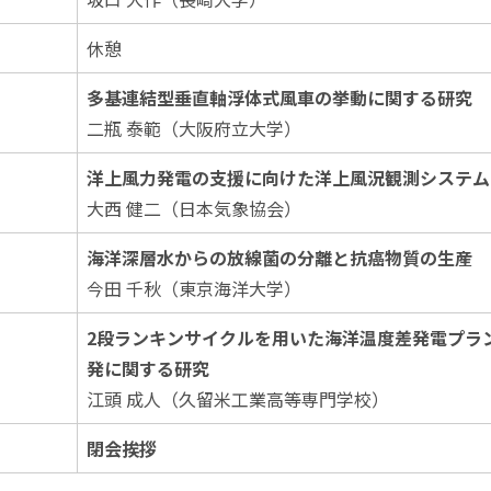
休憩
多基連結型垂直軸浮体式風車の挙動に関する研究
二瓶 泰範（大阪府立大学）
洋上風力発電の支援に向けた洋上風況観測システムBuo
大西 健二（日本気象協会）
海洋深層水からの放線菌の分離と抗癌物質の生産
今田 千秋（東京海洋大学）
2段ランキンサイクルを用いた海洋温度差発電プラ
発に関する研究
江頭 成人（久留米工業高等専門学校）
閉会挨拶