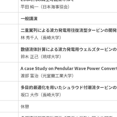
平田 純一（日本海事協会）
一般講演
二重翼列による波力発電用往復流型タービンの開発 
林 秀千人（長崎大学）
数値流体計算による波力発電用ウェルズタービンの
鈴木 正己（琉球大学）
A case Study on Pendular Wave Power Convert
渡部 富治（元室蘭工業大学）
多目的最適化を用いたシュラウド付潮流タービンの
坂口 大作（長崎大学）
休憩