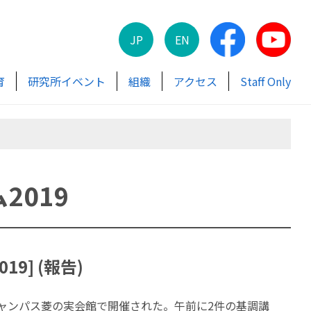
JP
EN
育
研究所イベント
組織
アクセス
Staff Only
019
9] (報告)
庄キャンパス菱の実会館で開催された。午前に2件の基調講