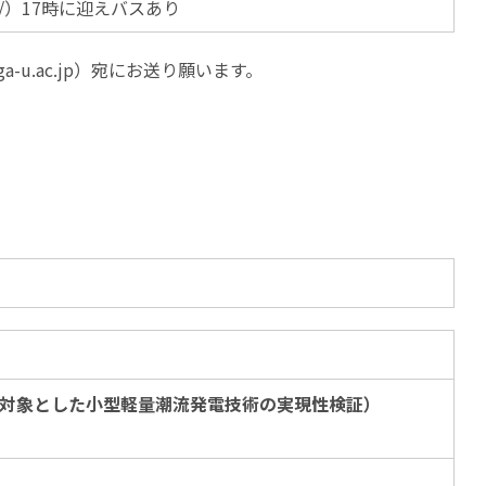
.jp/）17時に迎えバスあり
a-u.ac.jp）宛にお送り願います。
対象とした小型軽量潮流発電技術の実現性検証）