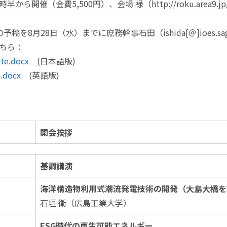
7時半から開催（会費5,500円）、会場 禄（http://roku.area9
稿を8月28日（水）までに庶務幹事石田（ishida[＠]ioes.sag
ちら：
te.docx
(日本語版)
e.docx
(英語版)
開会挨拶
基調講演
海洋構造物利用式潮流発電技術の開発（大島大橋を
石垣 衛（広島工業大学）
ESG時代の再生可能エネルギー