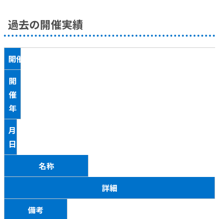
過去の開催実績
開催回
開
催
年
月
日
名称
詳細
備考