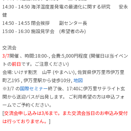
14:30 - 14:50 海洋温度差発電の最適化に関する研究 安永
健
14:50 - 14:55 閉会挨拶 副センター長
15:00 - 16:30 施設見学会 (希望者のみ)
交流会
3/7
開催 、時間:18:00-, 会費:5,000円程度 (開催日は当イベン
トの
前日
です。ご注意ください)
会場: いけす割烹 山平 (やまへい), 佐賀県伊万里市伊万里
町乙195 , 伊万里駅から徒歩10分,
地図
※3/7 の
国際セミナー
終了後、17:40に伊万里サテライト玄
関から送迎バスが出発します。
ご利用希望の方は申込フォ
ームでご予約ください。
[
交流会申し込みは3/6まで。また交流会当日のお申込み受付
は行っておりません。
]