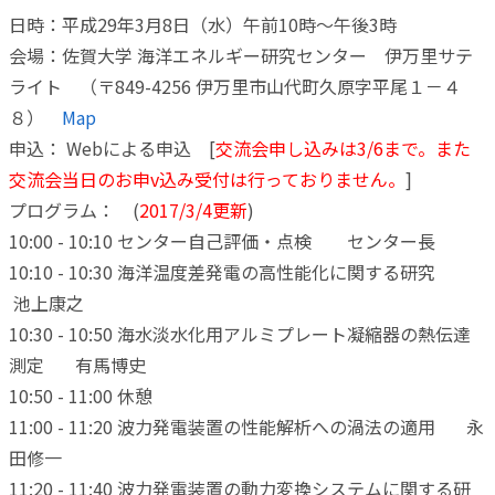
日時：平成29年3月8日（水）午前10時～午後3時
会場：佐賀大学 海洋エネルギー研究センター 伊万里サテ
ライト （〒849-4256 伊万里市山代町久原字平尾１－４
８）
Map
申込：
Webによる申込 [
交流会申し込みは3/6まで。また
交流会当日のお申v込み受付は行っておりません。
]
プログラム： (
2017/3/4更新
)
10:00 - 10:10 センター自己評価・点検 センター長
10:10 - 10:30 海洋温度差発電の高性能化に関する研究
池上康之
10:30 - 10:50 海水淡水化用アルミプレート凝縮器の熱伝達
測定 有馬博史
10:50 - 11:00 休憩
11:00 - 11:20 波力発電装置の性能解析への渦法の適用 永
田修一
11:20 - 11:40 波力発電装置の動力変換システムに関する研