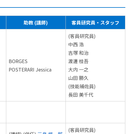
助教 (講師)
客員研究員・スタッフ
(客員研究員)
中西 浩
吉塚 和治
BORGES
渡邊 桂吾
POSTERARI Jessica
大内 一之
山田 勝久
(技能補佐員)
長田 美千代
(客員研究員)