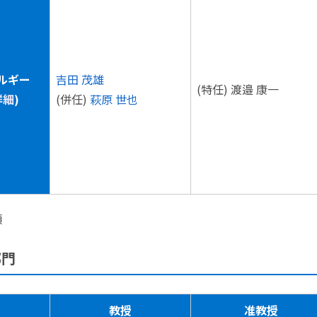
ルギー
吉田 茂雄
(特任) 渡邉 康一
詳細
)
(併任)
萩原 世也
順
部門
教授
准教授