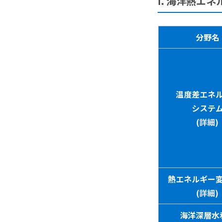
I. 海洋熱エ
分野名
温度差エネ
システ
(
詳細
)
熱エネルギー
(
詳細
)
海洋深層水