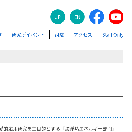
JP
EN
育
研究所イベント
組織
アクセス
Staff Only
礎的応用研究を主目的とする「海洋熱エネルギー部門」