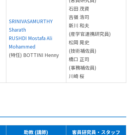
石田 茂資
吉嶺 浩司
SRINIVASAMURTHY
新川 和夫
Sharath
(産学官連携研究員)
RUSHDI Mostafa Ali
松岡 晃史
Mohammed
(技術補佐員)
(特任) BOTTINI Henny
橋口 正司
(事務補佐員)
川崎 桜
助教 (講師)
客員研究員・スタッフ