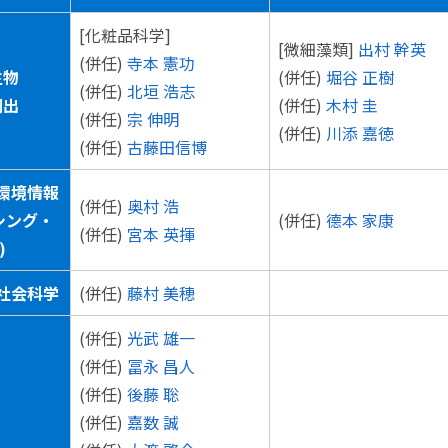
[化粧品科学]
[微細藻類]
出村 幹英
(併任)
寺本 憲功
生物
(併任)
堀谷 正樹
(併任)
北垣 浩志
創出
(併任)
木村 圭
(併任)
宗 伸明
(併任)
川添 嘉徳
(併任)
古藤田信博
環境情報
(併任)
奥村 浩
シング・
(併任)
德本 家康
(併任)
宮本 英揮
)
社会科学
(併任)
藤村 美穂
(併任)
光武 雄一
(併任)
冨永 昌人
(併任)
後藤 聡
(併任)
嘉数 誠