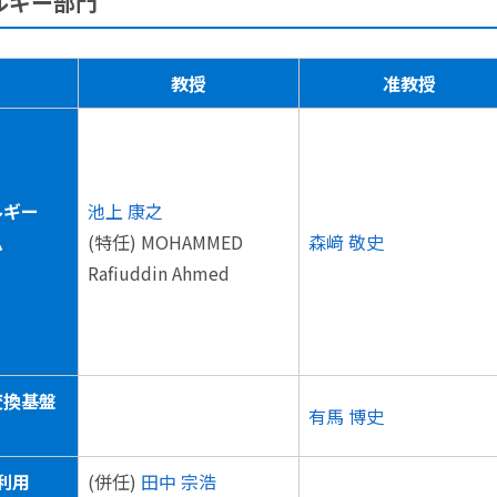
ネルギー部門
教授
准教授
ルギー
池上 康之
ム
(特任) MOHAMMED
森﨑 敬史
Rafiuddin Ahmed
変換基盤
有馬 博史
利用
(併任)
田中 宗浩