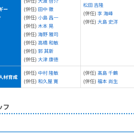
(併任)
大渡 啓介
松田 吉隆
ギー
(併任)
田中 徹
(併任)
李 海峰
合
(併任)
小島 昌一
(併任)
大島 史洋
(併任)
木本 晃
(併任)
海野 雅司
(併任)
高橋 和敏
(併任)
郭 其新
(併任)
大津 康徳
(併任)
中村 隆敏
(併任)
髙島 千鶴
人材育成
(併任)
和久屋 寛
(併任)
福本 尚生
ッフ