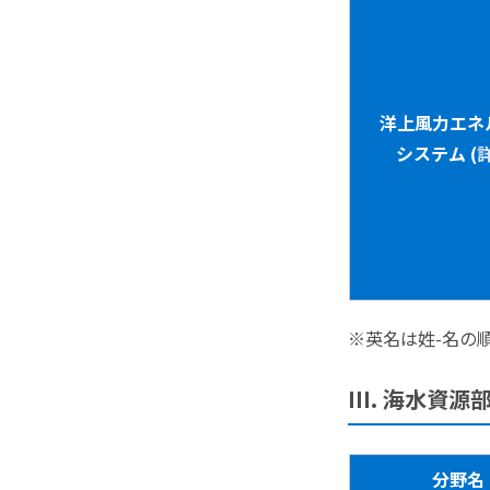
洋上風力エネ
システム (
※英名は姓-名の
III. 海水資源
分野名