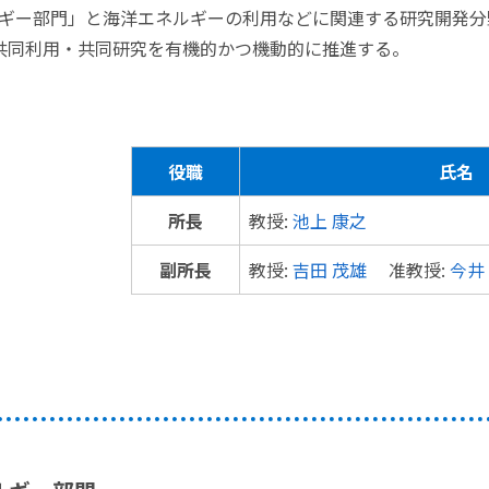
ギー部門」と海洋エネルギーの利用などに関連する研究開発分
共同利用・共同研究を有機的かつ機動的に推進する。
役職
氏名
所長
教授:
池上 康之
副所長
教授:
吉田 茂雄
准教授:
今井