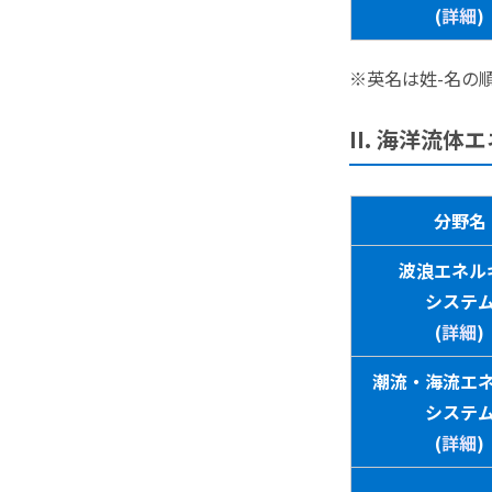
(
詳細
)
※英名は姓-名の
II. 海洋流
分野名
波浪エネル
システ
(
詳細
)
潮流・海流エ
システ
(
詳細
)