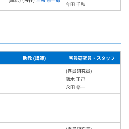
(講師) (併任)
三島 悠一郎
今田 千秋
助教 (講師)
客員研究員・スタッフ
(客員研究員)
鈴木 正己
永田 修一
(客員研究員)