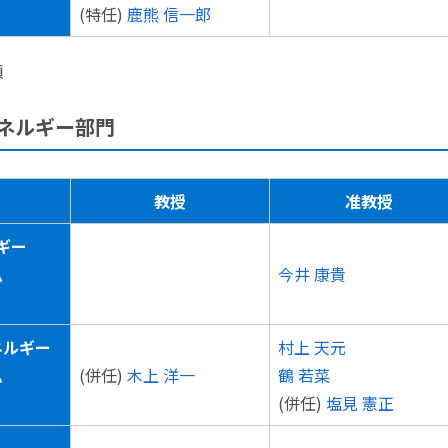
(特任)
鹿熊 信一郎
順
体エネルギー部門
教授
准教授
ギー
ム
今井 康貴
ネルギー
村上 天元
ム
(併任)
木上 洋一
鶴 若菜
(併任)
塩見 憲正