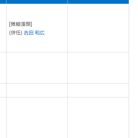
[微細藻類]
(併任)
吉田 和広