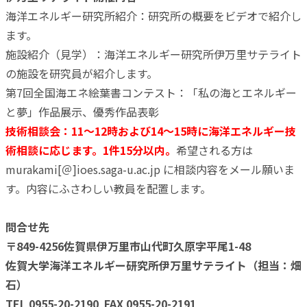
海洋エネルギー研究所紹介：研究所の概要をビデオで紹介し
ます。
施設紹介（見学）：海洋エネルギー研究所伊万里サテライト
の施設を研究員が紹介します。
第7回全国海エネ絵葉書コンテスト：「私の海とエネルギー
と夢」作品展示、優秀作品表彰
技術相談会：11～12時および14～15時に海洋エネルギー技
術相談に応じます。1件15分以内。
希望される方は
murakami[＠]ioes.saga-u.ac.jp に相談内容をメール願いま
す。内容にふさわしい教員を配置します。
問合せ先
〒849-4256佐賀県伊万里市山代町久原字平尾1-48
佐賀大学海洋エネルギー研究所伊万里サテライト（担当：畑
石）
TEL 0955-20-2190 FAX 0955-20-2191