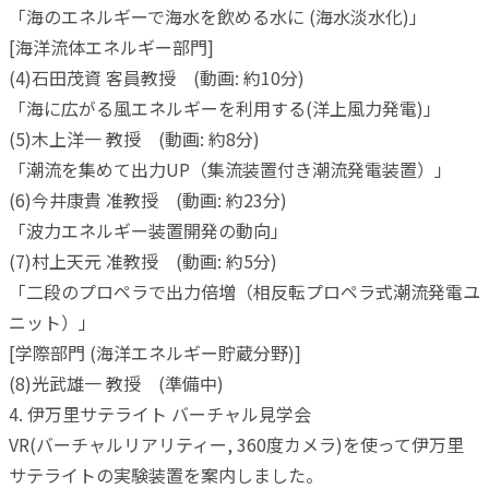
「海のエネルギーで海水を飲める水に (海水淡水化)」
[海洋流体エネルギー部門]
(4)石田茂資 客員教授 (動画: 約10分)
「海に広がる風エネルギーを利用する(洋上風力発電)」
(5)木上洋一 教授 (動画: 約8分)
「潮流を集めて出力UP（集流装置付き潮流発電装置）」
(6)今井康貴 准教授 (動画: 約23分)
「波力エネルギー装置開発の動向」
(7)村上天元 准教授 (動画: 約5分)
「二段のプロペラで出力倍増（相反転プロペラ式潮流発電ユ
ニット）」
[学際部門 (海洋エネルギー貯蔵分野)]
(8)光武雄一 教授 (準備中)
4. 伊万里サテライト バーチャル見学会
VR(バーチャルリアリティー, 360度カメラ)を使って伊万里
サテライトの実験装置を案内しました。