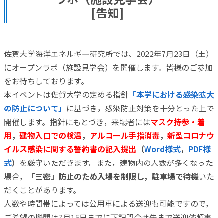
[告知]
佐賀大学海洋エネルギー研究所では、2022年7月23日（土）
にオープンラボ（施設見学会）を開催します。皆様のご参加
をお待ちしております。
本イベントは佐賀大学の定める指針
「本学における感染拡大
の防止について」
に基づき，感染防止対策を十分とった上で
開催します。指針にもとづき，来場者には
マスク持参・着
用
，
建物入口での検温
，
アルコール手指消毒
，
新型コロナウ
イルス感染に関する誓約書の記入提出
（
Word様式
，
PDF様
式
）
を厳守いただきます。また，建物内の人数が多くなった
場合，
「三密」防止のため入場を制限し，駐車場で待機
いた
だくことがあります。
人数や時間帯によっては公用車による送迎も可能ですので，
ご希望の機関は7月15日までに下記問合せ先まで送迎依頼書