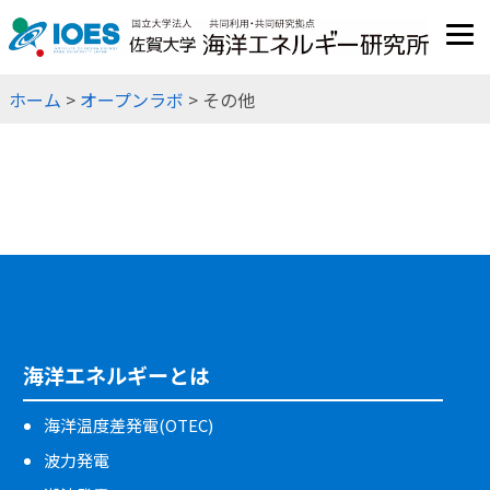
JP
EN
ホーム
>
オープンラボ
> その他
海洋エネルギーとは
海洋温度差発電(OTEC)
波力発電