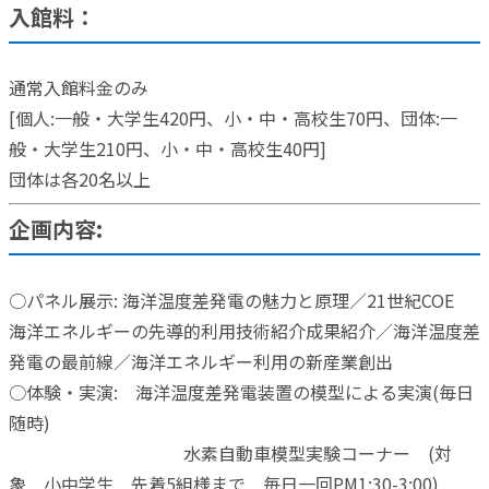
入館料：
通常入館料金のみ
[個人:一般・大学生420円、小・中・高校生70円、団体:一
般・大学生210円、小・中・高校生40円]
団体は各20名以上
企画内容:
○パネル展示: 海洋温度差発電の魅力と原理／21世紀COE
海洋エネルギーの先導的利用技術紹介成果紹介／海洋温度差
発電の最前線／海洋エネルギー利用の新産業創出
○体験・実演: 海洋温度差発電装置の模型による実演(毎日
随時)
水素自動車模型実験コーナー (対
象 小中学生 先着5組様まで 毎日一回PM1:30-3:00)