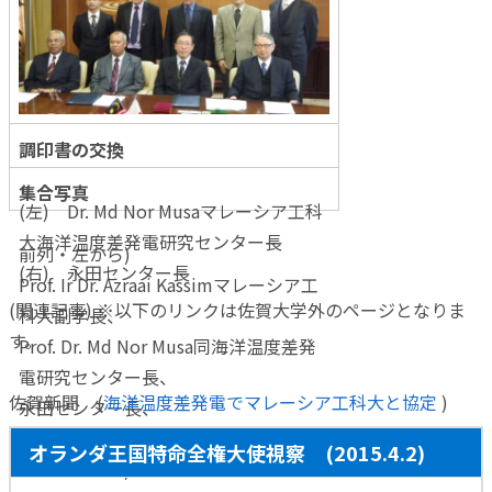
調印書の交換
集合写真
(左) Dr. Md Nor Musaマレーシア工科
大海洋温度差発電研究センター長
前列・左から)
(右) 永田センター長
Prof. Ir Dr. Azraai Kassimマレーシア工
(関連記事) ※以下のリンクは佐賀大学外のページとなりま
科大副学長、
す。
Prof. Dr. Md Nor Musa同海洋温度差発
電研究センター長、
佐賀新聞 (
海洋温度差発電でマレーシア工科大と協定
)
永田センター長、
佛淵学長
オランダ王国特命全権大使視察 (2015.4.2)
後列・左から)