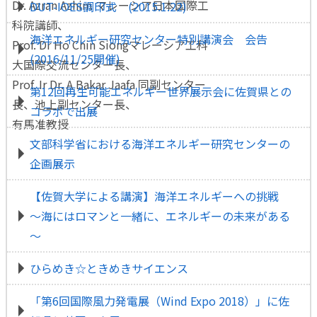
Dr. Azran Azhim マレーシア日本国際工
DUT-IOES調印式 (2015.1.22)
科院講師、
海洋エネルギー研究センター特別講演会 会告
Prof. Dr Ho Chin Siongマレーシア工科
(2016/11/25開催)
大国際交流センター長、
Prof. Ir Dr. A Bakar Jaafa 同副センター
第12回再生可能エネルギー世界展示会に佐賀県との
長、池上副センター長、
コラボで出展
有馬准教授
文部科学省における海洋エネルギー研究センターの
企画展示
【佐賀大学による講演】海洋エネルギーへの挑戦
～海にはロマンと一緒に、エネルギーの未来がある
～
ひらめき☆ときめきサイエンス
「第6回国際風力発電展（Wind Expo 2018）」に佐