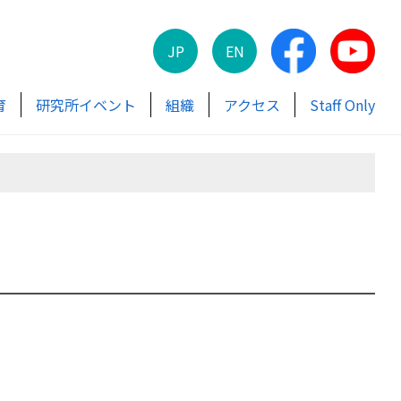
JP
EN
育
研究所イベント
組織
アクセス
Staff Only