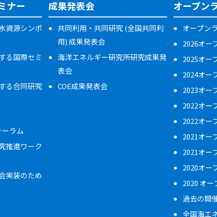
ミナー
成果発表会
オープン
水資源シンポ
共同利用・共同研究 (全国共同利
オープン
用) 成果発表会
2026オ
する国際セミ
海洋エネルギー研究所研究成果発
2025オ
表会
2024オ
する合同研究
COE成果発表会
2023オ
2022オ
2022オ
フォーラム
2021オ
究推進ワーク
2021オ
2020オ
会実装のため
2020 オ
過去の開
全国海エ