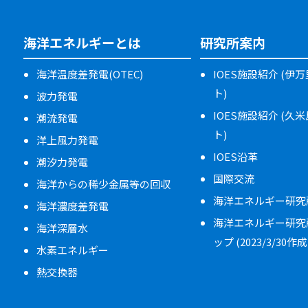
海洋エネルギーとは
研究所案内
海洋温度差発電(OTEC)
IOES施設紹介 (伊
ト)
波力発電
IOES施設紹介 (久
潮流発電
ト)
洋上風力発電
IOES沿革
潮汐力発電
国際交流
海洋からの稀少金属等の回収
海洋エネルギー研究
海洋濃度差発電
海洋エネルギー研究
海洋深層水
ップ (2023/3/30作成
水素エネルギー
熱交換器