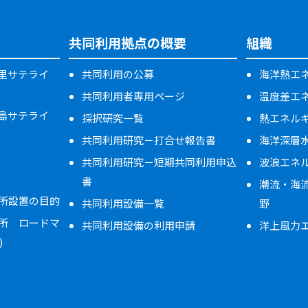
共同利用拠点の概要
組織
万里サテライ
共同利用の公募
海洋熱エネ
共同利用者専用ページ
温度差エ
米島サテライ
採択研究一覧
熱エネル
共同利用研究－打合せ報告書
海洋深層
共同利用研究－短期共同利用申込
波浪エネ
書
潮流・海
所設置の目的
共同利用設備一覧
野
所 ロードマ
共同利用設備の利用申請
洋上風力
)