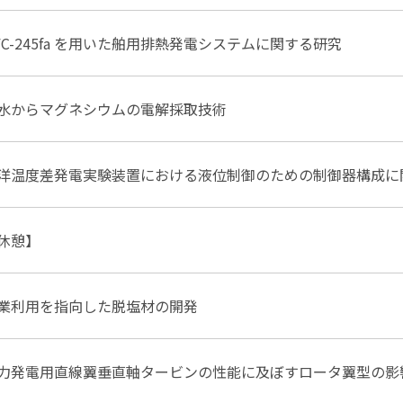
FC-245fa を用いた舶用排熱発電システムに関する研究
水からマグネシウムの電解採取技術
洋温度差発電実験装置における液位制御のための制御器構成に
休憩】
業利用を指向した脱塩材の開発
力発電用直線翼垂直軸タービンの性能に及ぼすロータ翼型の影