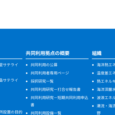
共同利用拠点の概要
組織
万里サテライ
共同利用の公募
海洋熱エネ
共同利用者専用ページ
温度差エ
米島サテライ
採択研究一覧
熱エネル
共同利用研究－打合せ報告書
海洋深層
共同利用研究－短期共同利用申込
波浪エネ
書
潮流・海
所設置の目的
共同利用設備一覧
野