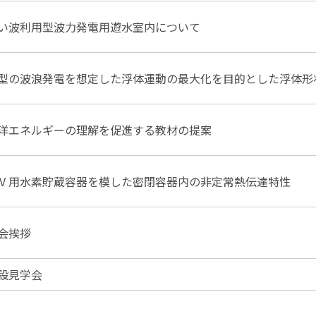
い波利用型波力発電用遊水室内について
型の波浪発電を想定した浮体運動の最大化を目的とした浮体形
洋エネルギーの理解を促進する教材の提案
CV 用水素貯蔵容器を模した密閉容器内の非定常熱伝達特性
会挨拶
設見学会