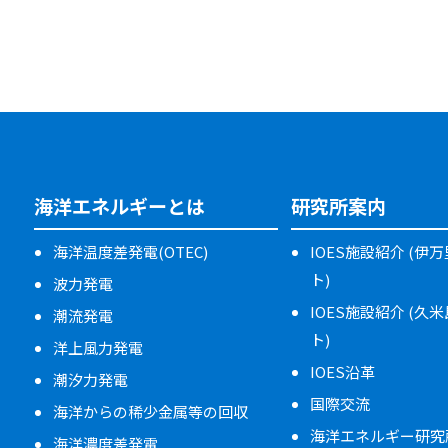
海洋エネルギーとは
研究所案内
海洋温度差発電(OTEC)
IOES施設紹介 (伊
ト)
波力発電
IOES施設紹介 (久
潮流発電
ト)
洋上風力発電
IOES沿革
潮汐力発電
国際交流
海洋からの稀少金属等の回収
海洋エネルギー研究
海洋濃度差発電