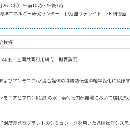
月26（木） 午前10時～午後3時
海洋エネルギー研究センター 伊万里サテライト 3F 研修室
会挨拶
25年度 全国共同利用研究 概要説明
およびアンモニア/水混合媒体の沸騰熱伝達の経年変化に及ぼ
ンモニアとフロンR123 の水平溝付管内蒸発流において環状流
洋温度差発電プラントのシミュレータを用いた遠隔操作システ