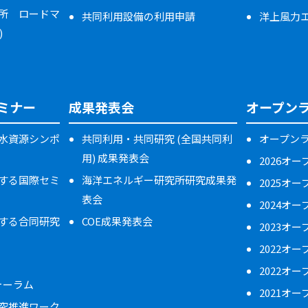
所 ロードマ
共同利用設備の利用申請
洋上風力
)
ミナー
成果発表会
オープン
水資源シンポ
共同利用・共同研究 (全国共同利
オープン
用) 成果発表会
2026オ
する国際セミ
海洋エネルギー研究所研究成果発
2025オ
表会
2024オ
する合同研究
COE成果発表会
2023オ
2022オ
2022オ
フォーラム
2021オ
究推進ワーク