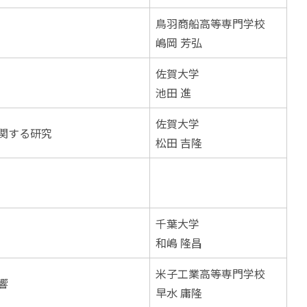
鳥羽商船高等専門学校
嶋岡 芳弘
佐賀大学
池田 進
佐賀大学
関する研究
松田 吉隆
千葉大学
和嶋 隆昌
米子工業高等専門学校
響
早水 庸隆