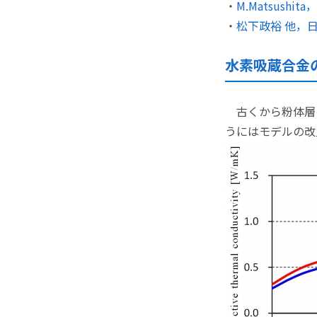
・
M.Matsushita，e
・
松下政裕 他，日本機械
水素吸蔵合金
古くから粉体層
うにはモデルの改