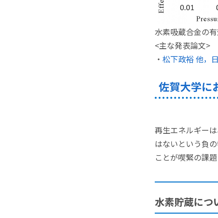
水素吸蔵合金の有
<主な発表論文>
・
松下政裕 他，日本機械
佐賀大学に
再生エネルギーは
はないという負の
ことが喫緊の課題
水素貯蔵につ