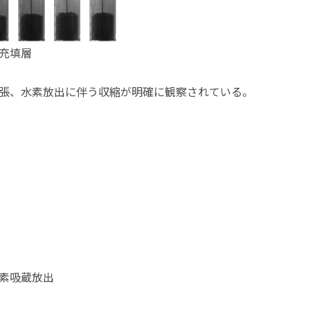
充填層
張、水素放出に伴う収縮が明確に観察されている。
素吸蔵放出