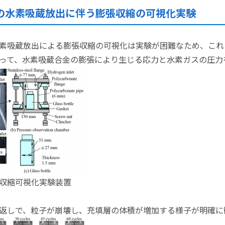
の水素吸蔵放出に伴う膨張収縮の可視化実験
素吸蔵放出による膨張収縮の可視化は実験が困難なため、これ
って、水素吸蔵合金の膨張により生じる応力と水素ガスの圧力
収縮可視化実験装置
返しで、粒子が崩壊し、充填層の体積が増加する様子が明確に