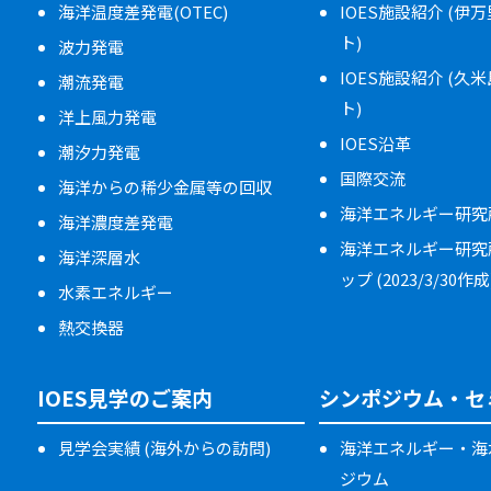
海洋温度差発電(OTEC)
IOES施設紹介 (伊
ト)
波力発電
IOES施設紹介 (久
潮流発電
ト)
洋上風力発電
IOES沿革
潮汐力発電
国際交流
海洋からの稀少金属等の回収
海洋エネルギー研究
海洋濃度差発電
海洋エネルギー研究
海洋深層水
ップ (2023/3/30作成
水素エネルギー
熱交換器
IOES見学のご案内
シンポジウム・セ
見学会実績 (海外からの訪問)
海洋エネルギー・海
ジウム