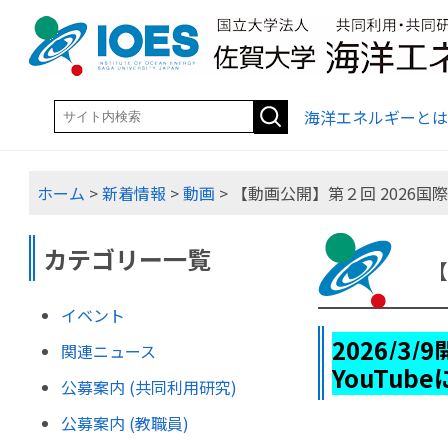
海洋エネルギーとは
ホーム
>
新着情報
>
動画
> 【動画公開】第２回 2026国
カテゴリー一覧
【
イベント
2026/3/
関連ニュース
YouTu
公募案内 (共同利用研究)
公募案内 (教職員)