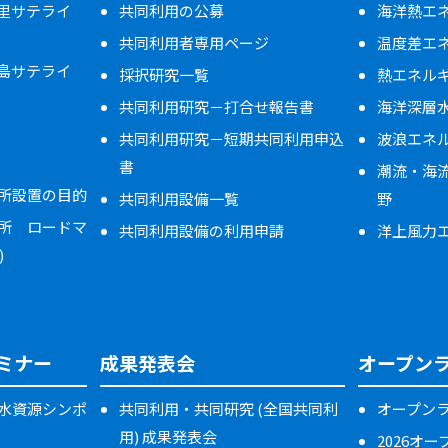
万里サテライ
共同利用の公募
海洋熱エネ
共同利用者専用ページ
温度差エ
米島サテライ
採択研究一覧
熱エネル
共同利用研究－打合せ報告書
海洋深層
共同利用研究－短期共同利用申込
波浪エネ
書
潮流・海
所設置の目的
共同利用設備一覧
野
所 ロードマ
共同利用設備の利用申請
洋上風力
)
ミナー
成果発表会
オープン
水資源シンポ
共同利用・共同研究 (全国共同利
オープン
用) 成果発表会
2026オ