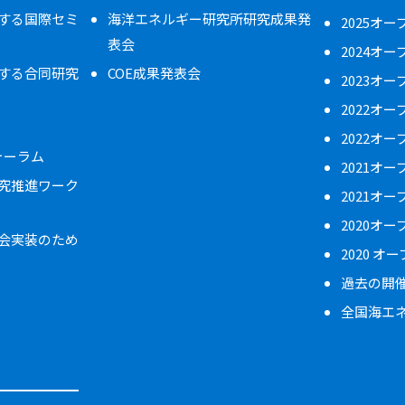
する国際セミ
海洋エネルギー研究所研究成果発
2025オ
表会
2024オ
する合同研究
COE成果発表会
2023オ
2022オ
2022オ
フォーラム
2021オ
究推進ワーク
2021オ
2020オ
会実装のため
2020 オ
過去の開
全国海エ