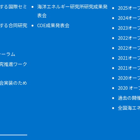
する国際セミ
海洋エネルギー研究所研究成果発
2025オ
表会
2024オ
する合同研究
COE成果発表会
2023オ
2022オ
2022オ
フォーラム
2021オ
究推進ワーク
2021オ
2020オ
会実装のため
2020 オ
過去の開
全国海エ