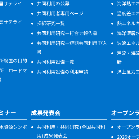
万里サテライ
共同利用の公募
海洋熱エネ
共同利用者専用ページ
温度差エ
米島サテライ
採択研究一覧
熱エネル
共同利用研究－打合せ報告書
海洋深層
共同利用研究－短期共同利用申込
波浪エネ
書
潮流・海
所設置の目的
共同利用設備一覧
野
所 ロードマ
共同利用設備の利用申請
洋上風力
)
ミナー
成果発表会
オープン
水資源シンポ
共同利用・共同研究 (全国共同利
オープン
用) 成果発表会
2026オ