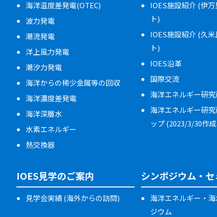
海洋温度差発電(OTEC)
IOES施設紹介 (伊
ト)
波力発電
IOES施設紹介 (久
潮流発電
ト)
洋上風力発電
IOES沿革
潮汐力発電
国際交流
海洋からの稀少金属等の回収
海洋エネルギー研究
海洋濃度差発電
海洋エネルギー研究
海洋深層水
ップ (2023/3/30作成
水素エネルギー
熱交換器
IOES見学のご案内
シンポジウム・セ
見学会実績 (海外からの訪問)
海洋エネルギー・海
ジウム