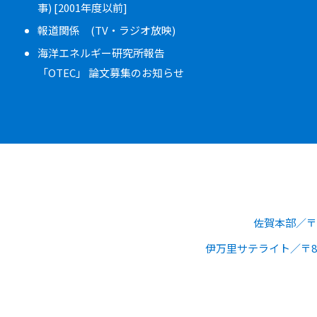
事) [2001年度以前]
報道関係 (TV・ラジオ放映)
海洋エネルギー研究所報告
「OTEC」 論文募集のお知らせ
佐賀本部
〒
伊万里サテライト
〒