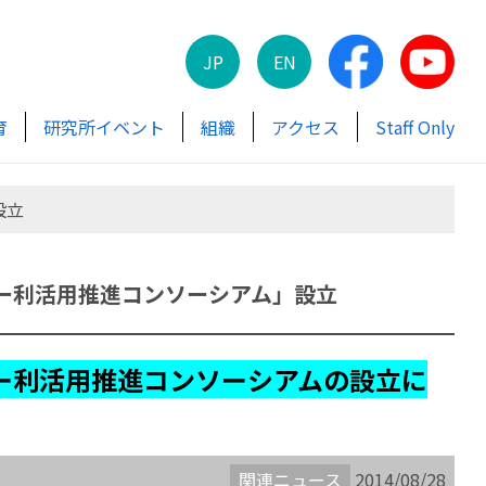
JP
EN
育
研究所イベント
組織
アクセス
Staff Only
設立
ー利活用推進コンソーシアム」設立
ー利活用推進コンソーシアムの設立に
関連ニュース
2014/08/28