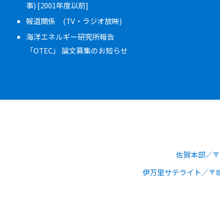
事) [2001年度以前]
報道関係 (TV・ラジオ放映)
海洋エネルギー研究所報告
「OTEC」 論文募集のお知らせ
佐賀本部
〒
伊万里サテライト
〒