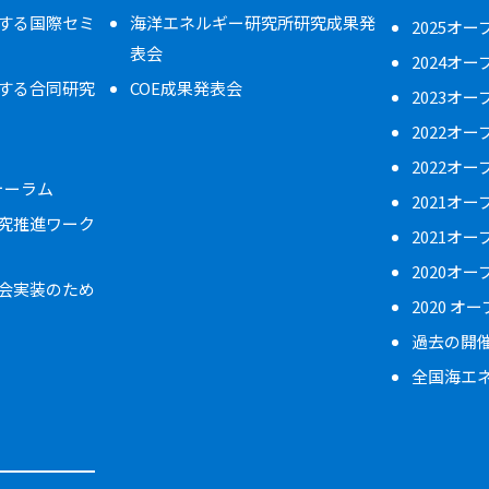
する国際セミ
海洋エネルギー研究所研究成果発
2025オ
表会
2024オ
する合同研究
COE成果発表会
2023オ
2022オ
2022オ
フォーラム
2021オ
究推進ワーク
2021オ
2020オ
会実装のため
2020 オ
過去の開
全国海エ