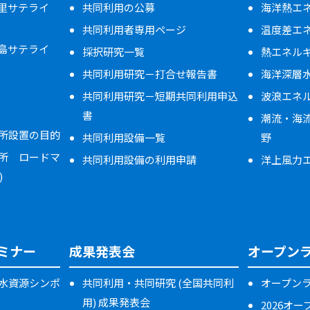
万里サテライ
共同利用の公募
海洋熱エネ
共同利用者専用ページ
温度差エ
米島サテライ
採択研究一覧
熱エネル
共同利用研究－打合せ報告書
海洋深層
共同利用研究－短期共同利用申込
波浪エネ
書
潮流・海
所設置の目的
共同利用設備一覧
野
所 ロードマ
共同利用設備の利用申請
洋上風力
)
ミナー
成果発表会
オープン
水資源シンポ
共同利用・共同研究 (全国共同利
オープン
用) 成果発表会
2026オ