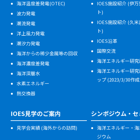
海洋温度差発電(OTEC)
IOES施設紹介 (伊
ト)
波力発電
IOES施設紹介 (久
潮流発電
ト)
洋上風力発電
IOES沿革
潮汐力発電
国際交流
海洋からの稀少金属等の回収
海洋エネルギー研究
海洋濃度差発電
海洋エネルギー研究
海洋深層水
ップ (2023/3/30作成
水素エネルギー
熱交換器
IOES見学のご案内
シンポジウム・セ
見学会実績 (海外からの訪問)
海洋エネルギー・海
ジウム